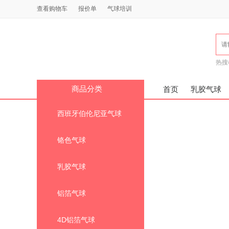
查看购物车
报价单
气球培训
热搜
商品分类
首页
乳胶气球
西班牙伯伦尼亚气球

铬色气球

乳胶气球

铝箔气球

4D铝箔气球
