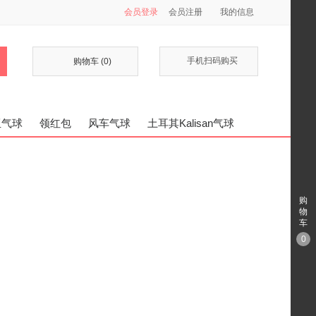
会员登录
会员注册
我的信息

手机扫码购买
购物车
(0)
亚气球
领红包
风车气球
土耳其Kalisan气球
购
物
车
0