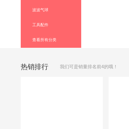
波波气球

工具配件

查看所有分类

热销排行
我们可是销量排名前4的哦！