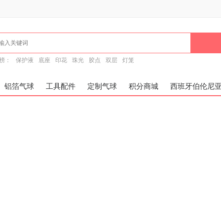
榜：
保护液
底座
印花
珠光
胶点
双层
灯笼
铝箔气球
工具配件
定制气球
积分商城
西班牙伯伦尼