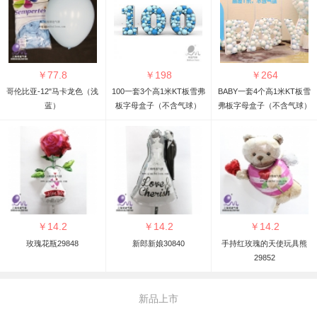
￥
77.8
￥
198
￥
264
哥伦比亚-12"马卡龙色（浅
100一套3个高1米KT板雪弗
BABY一套4个高1米KT板雪
蓝）
板字母盒子（不含气球）
弗板字母盒子（不含气球）
￥
14.2
￥
14.2
￥
14.2
玫瑰花瓶29848
新郎新娘30840
手持红玫瑰的天使玩具熊
29852
新品上市