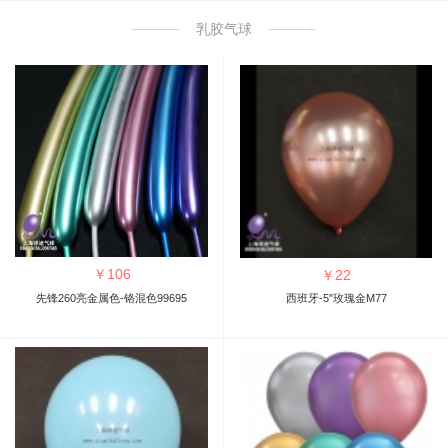
乳胶气球
￥
106
￥
22
先锋260亮金属色-铬混色99695
西班牙-5"玫瑰金M77