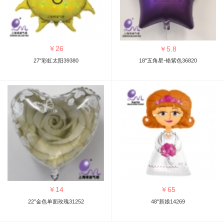
￥
26
￥
5.8
27"彩虹太阳39380
18"五角星-铬紫色36820
￥
14
￥
65
22”金色单面玫瑰31252
48"新娘14269