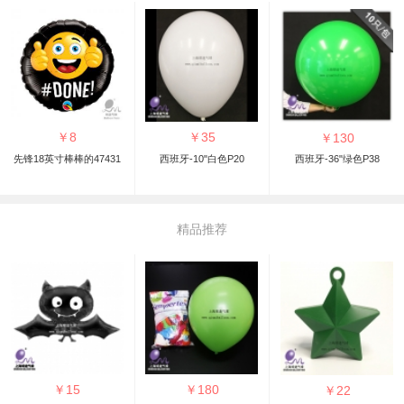
￥
8
￥
35
￥
130
先锋18英寸棒棒的47431
西班牙-10"白色P20
西班牙-36"绿色P38
精品推荐
￥
15
￥
180
￥
22