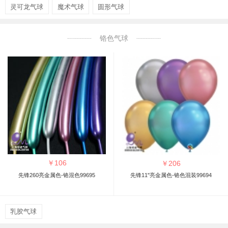
灵可龙气球
魔术气球
圆形气球
铬色气球
￥
106
￥
206
先锋260亮金属色-铬混色99695
先锋11"亮金属色-铬色混装99694
乳胶气球