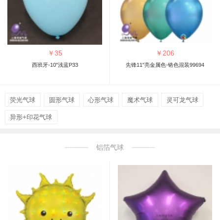
￥
35
￥
206
西班牙-10"浅蓝P33
先锋11"亮金属色-铬色混装99694
荧光气球
圆形气球
心形气球
魔术气球
灵可龙气球
异形+印花气球
铝箔气球