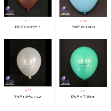
￥
22
￥
35
西班牙-5"玫瑰金M77
西班牙-10"浅蓝P33
￥
22
￥
21
西班牙-5"珠光白色M96
西班牙-5"薄荷绿P37