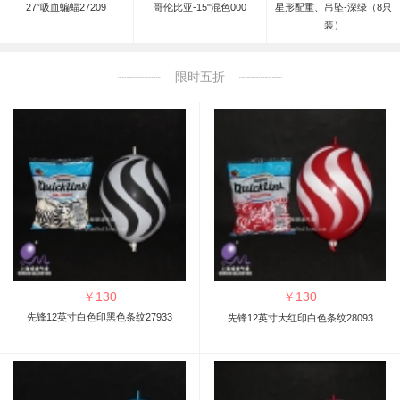
27”吸血蝙蝠27209
哥伦比亚-15"混色000
星形配重、吊坠-深绿（8只
装）
限时五折
￥
130
￥
130
先锋12英寸白色印黑色条纹27933
先锋12英寸大红印白色条纹28093