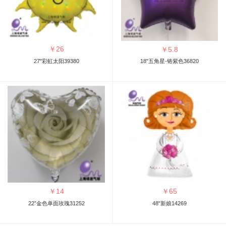
￥
26
￥
5.8
27"彩虹太阳39380
18"五角星-铬紫色36820
￥
14
￥
65
22”金色单面玫瑰31252
48"新娘14269