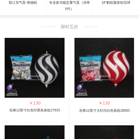
双口充气泵-熊猫机
专业多功能定量气泵（传奇
18“豹纹圆形铝箔球
V代）
限时五折
￥
130
￥
130
先锋12英寸白色印黑色条纹27933
先锋12英寸大红印白色条纹28093