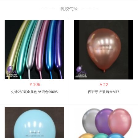
乳胶气球
￥
106
￥
22
先锋260亮金属色-铬混色99695
西班牙-5"玫瑰金M77