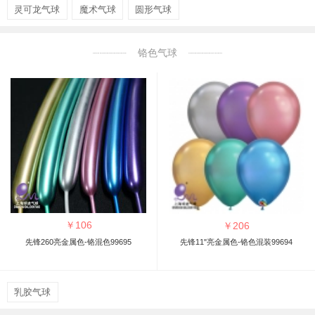
灵可龙气球
魔术气球
圆形气球
铬色气球
￥
106
￥
206
先锋260亮金属色-铬混色99695
先锋11"亮金属色-铬色混装99694
乳胶气球