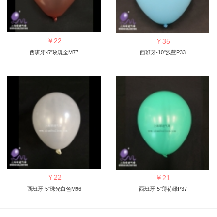
￥
22
￥
35
西班牙-5"玫瑰金M77
西班牙-10"浅蓝P33
￥
22
￥
21
西班牙-5"珠光白色M96
西班牙-5"薄荷绿P37