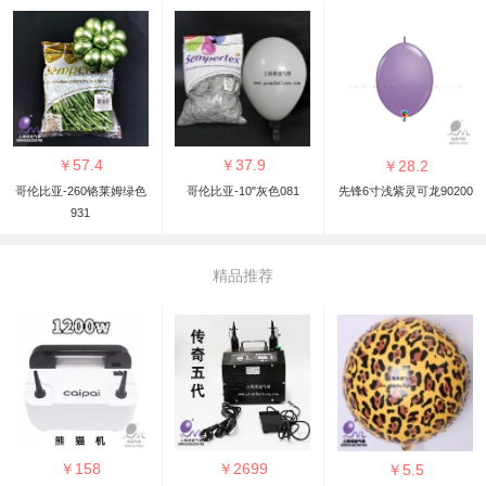
￥
57.4
￥
37.9
￥
28.2
哥伦比亚-260铬莱姆绿色
哥伦比亚-10"灰色081
先锋6寸浅紫灵可龙90200
931
精品推荐
￥
158
￥
2699
￥
5.5