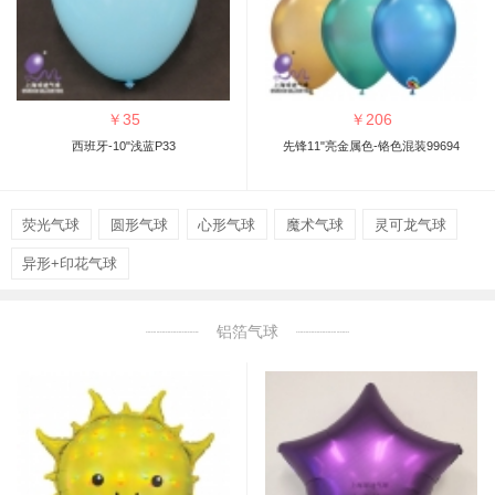
￥
35
￥
206
西班牙-10"浅蓝P33
先锋11"亮金属色-铬色混装99694
荧光气球
圆形气球
心形气球
魔术气球
灵可龙气球
异形+印花气球
铝箔气球