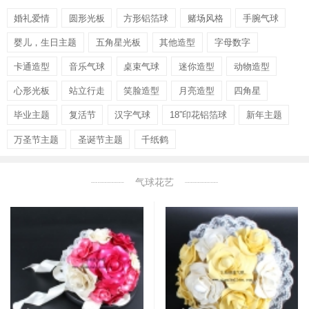
婚礼爱情
圆形光板
方形铝箔球
赌场风格
手腕气球
婴儿，生日主题
五角星光板
其他造型
字母数字
卡通造型
音乐气球
桌束气球
迷你造型
动物造型
心形光板
站立行走
笑脸造型
月亮造型
四角星
毕业主题
复活节
汉字气球
18”印花铝箔球
新年主题
万圣节主题
圣诞节主题
千纸鹤
气球花艺