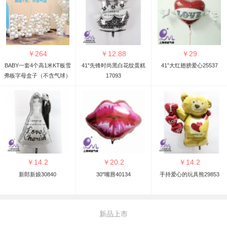
￥
264
￥
12.88
￥
29
BABY一套4个高1米KT板雪
41"先锋时尚黑白花纹蛋糕
41”大红翅膀爱心25537
弗板字母盒子（不含气球）
17093
￥
14.2
￥
20.2
￥
14.2
新郎新娘30840
30"嘴唇40134
手持爱心的玩具熊29853
新品上市