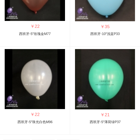
￥
22
￥
35
西班牙-5"玫瑰金M77
西班牙-10"浅蓝P33
￥
22
￥
21
西班牙-5"珠光白色M96
西班牙-5"薄荷绿P37