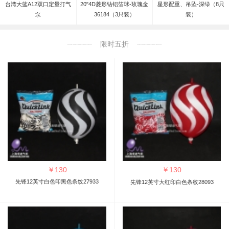
台湾大蓝A12双口定量打气
20"4D菱形钻铝箔球-玫瑰金
星形配重、吊坠-深绿（8只
泵
36184（3只装）
装）
限时五折
￥
130
￥
130
先锋12英寸白色印黑色条纹27933
先锋12英寸大红印白色条纹28093