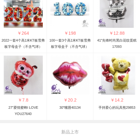
￥
264
￥
198
￥
12.88
2022一套4个高1米KT板雪弗
100一套3个高1米KT板雪弗
41"先锋时尚黑白花纹蛋糕
板字母盒子（不含气球）
板字母盒子（不含气球）
17093
￥
7.8
￥
20.2
￥
14.2
27”爱情蜜蜂I LOVE
30"嘴唇40134
手持爱心的玩具熊29853
YOU27640
新品上市