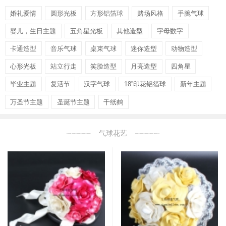
婚礼爱情
圆形光板
方形铝箔球
赌场风格
手腕气球
婴儿，生日主题
五角星光板
其他造型
字母数字
卡通造型
音乐气球
桌束气球
迷你造型
动物造型
心形光板
站立行走
笑脸造型
月亮造型
四角星
毕业主题
复活节
汉字气球
18”印花铝箔球
新年主题
万圣节主题
圣诞节主题
千纸鹤
气球花艺