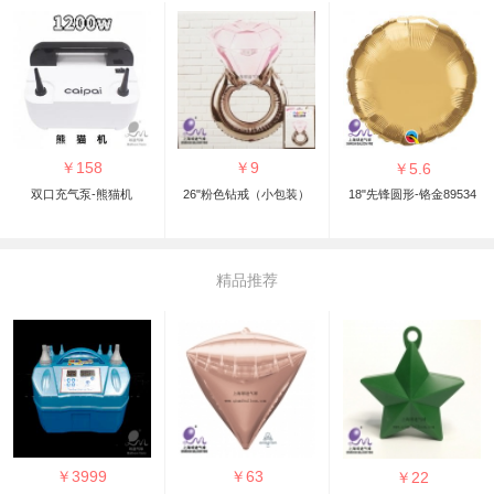
￥
158
￥
9
￥
5.6
双口充气泵-熊猫机
26"粉色钻戒（小包装）
18"先锋圆形-铬金89534
精品推荐
￥
3999
￥
63
￥
22