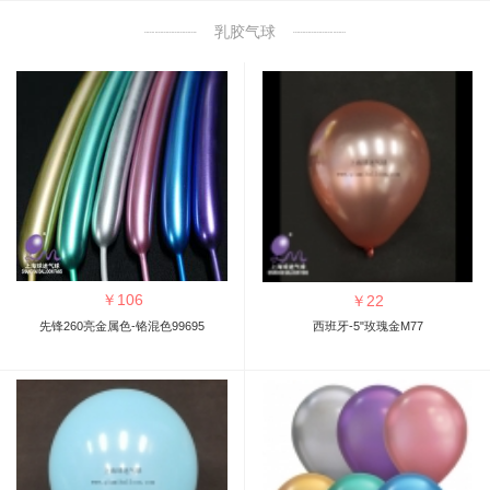
乳胶气球
￥
106
￥
22
先锋260亮金属色-铬混色99695
西班牙-5"玫瑰金M77