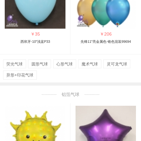
￥
35
￥
206
西班牙-10"浅蓝P33
先锋11"亮金属色-铬色混装99694
荧光气球
圆形气球
心形气球
魔术气球
灵可龙气球
异形+印花气球
铝箔气球