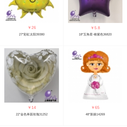
￥
26
￥
5.8
27"彩虹太阳39380
18"五角星-铬紫色36820
￥
14
￥
65
22”金色单面玫瑰31252
48"新娘14269