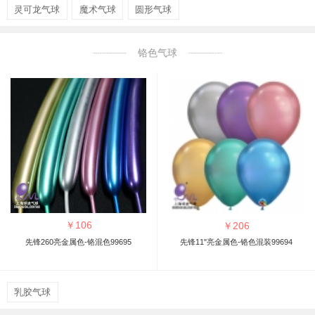
灵可龙气球
魔术气球
圆形气球
铬色气球
￥
106
￥
206
先锋260亮金属色-铬混色99695
先锋11"亮金属色-铬色混装99694
乳胶气球