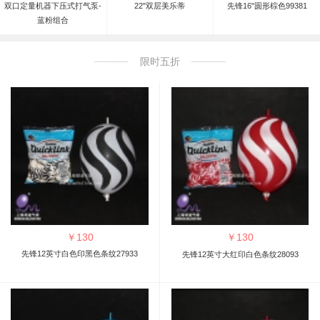
双口定量机器下压式打气泵-
22"双层美乐蒂
先锋16"圆形棕色99381
蓝粉组合
限时五折
￥
130
￥
130
先锋12英寸白色印黑色条纹27933
先锋12英寸大红印白色条纹28093