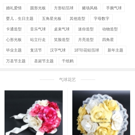
婚礼爱情
圆形光板
方形铝箔球
赌场风格
手腕气球
婴儿，生日主题
五角星光板
其他造型
字母数字
卡通造型
音乐气球
桌束气球
迷你造型
动物造型
心形光板
站立行走
笑脸造型
月亮造型
四角星
毕业主题
复活节
汉字气球
18”印花铝箔球
新年主题
万圣节主题
圣诞节主题
千纸鹤
气球花艺