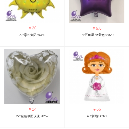
￥
26
￥
5.8
27"彩虹太阳39380
18"五角星-铬紫色36820
￥
14
￥
65
22”金色单面玫瑰31252
48"新娘14269