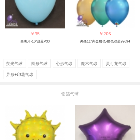
￥
35
￥
206
西班牙-10"浅蓝P33
先锋11"亮金属色-铬色混装99694
荧光气球
圆形气球
心形气球
魔术气球
灵可龙气球
异形+印花气球
铝箔气球