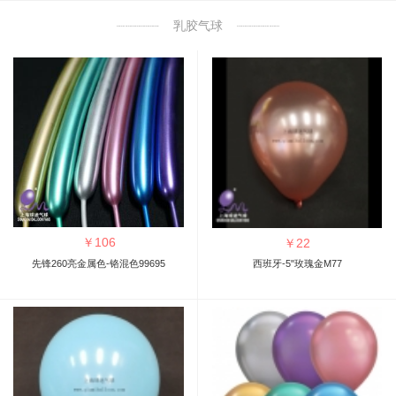
乳胶气球
￥
106
￥
22
先锋260亮金属色-铬混色99695
西班牙-5"玫瑰金M77