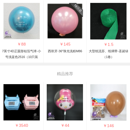
￥
88
￥
145
￥
1.5
7英寸4D正圆形铝箔气球-小
西班牙-36"珠光浅粉M86
大型纸流苏、纸绸带-圣诞绿
号浅蓝色2516（10只装
（1卷）
精品推荐
￥
3540
￥
44
￥
146