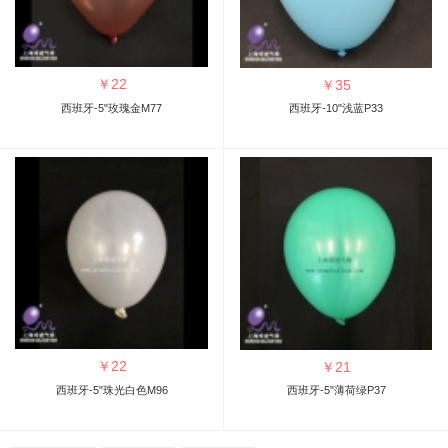
￥
22
￥
35
西班牙-5"玫瑰金M77
西班牙-10"浅蓝P33
￥
22
￥
21
西班牙-5"珠光白色M96
西班牙-5"薄荷绿P37