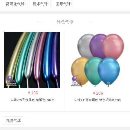
灵可龙气球
魔术气球
圆形气球
铬色气球
￥
106
￥
206
先锋260亮金属色-铬混色99695
先锋11"亮金属色-铬色混装99694
乳胶气球