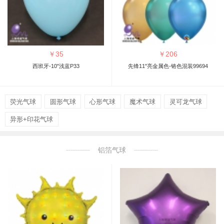
￥
35
￥
206
西班牙-10"浅蓝P33
先锋11"亮金属色-铬色混装99694
荧光气球
圆形气球
心形气球
魔术气球
灵可龙气球
异形+印花气球
铝箔气球