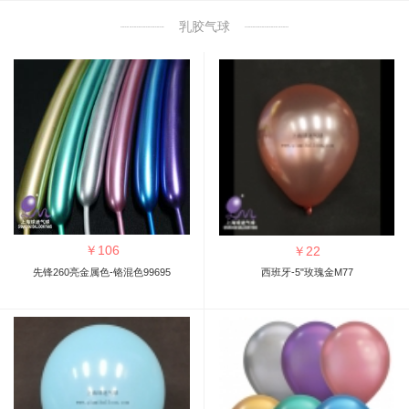
乳胶气球
￥
106
￥
22
先锋260亮金属色-铬混色99695
西班牙-5"玫瑰金M77