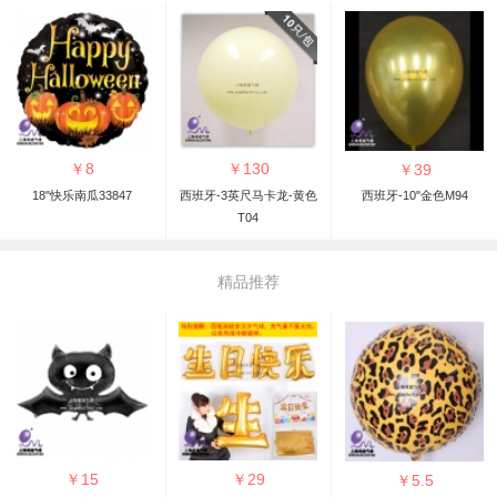
￥
8
￥
130
￥
39
18"快乐南瓜33847
西班牙-3英尺马卡龙-黄色
西班牙-10"金色M94
T04
精品推荐
￥
15
￥
29
￥
5.5