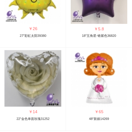
￥
26
￥
5.8
27"彩虹太阳39380
18"五角星-铬紫色36820
￥
14
￥
65
22”金色单面玫瑰31252
48"新娘14269