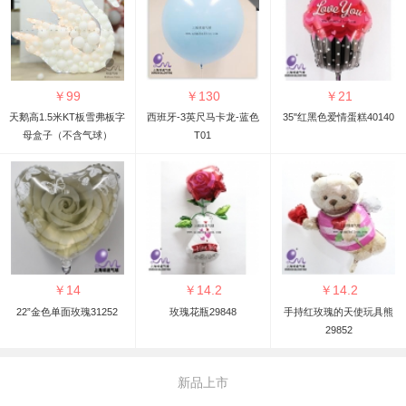
￥
99
￥
130
￥
21
天鹅高1.5米KT板雪弗板字
西班牙-3英尺马卡龙-蓝色
35"红黑色爱情蛋糕40140
母盒子（不含气球）
T01
￥
14
￥
14.2
￥
14.2
22”金色单面玫瑰31252
玫瑰花瓶29848
手持红玫瑰的天使玩具熊
29852
新品上市