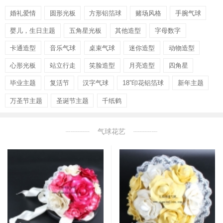
婚礼爱情
圆形光板
方形铝箔球
赌场风格
手腕气球
婴儿，生日主题
五角星光板
其他造型
字母数字
卡通造型
音乐气球
桌束气球
迷你造型
动物造型
心形光板
站立行走
笑脸造型
月亮造型
四角星
毕业主题
复活节
汉字气球
18”印花铝箔球
新年主题
万圣节主题
圣诞节主题
千纸鹤
气球花艺