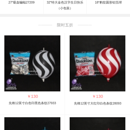
27”吸血蝙蝠27209
32"特大金色汉字生日快乐
18“豹纹圆形铝箔球
（小包装）
限时五折
￥
130
￥
130
先锋12英寸白色印黑色条纹27933
先锋12英寸大红印白色条纹28093