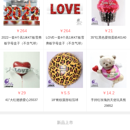
￥
264
￥
264
￥
21
2022一套4个高1米KT板雪弗
LOVE一套4个高1米KT板雪
35"红黑色爱情蛋糕40140
板字母盒子（不含气球）
弗板字母盒子（不含气球）
￥
29
￥
5.5
￥
14.2
41”大红翅膀爱心25537
18“豹纹圆形铝箔球
手持红玫瑰的天使玩具熊
29852
新品上市