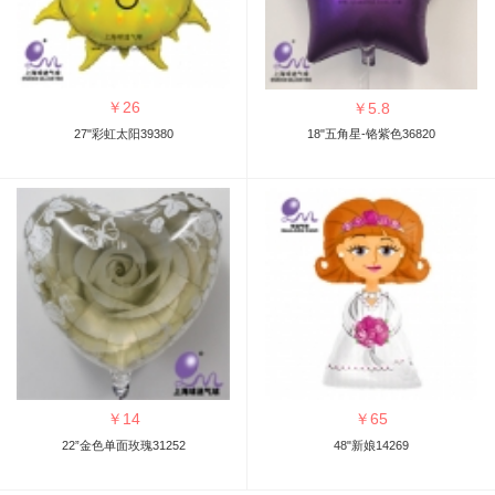
￥
26
￥
5.8
27"彩虹太阳39380
18"五角星-铬紫色36820
￥
14
￥
65
22”金色单面玫瑰31252
48"新娘14269