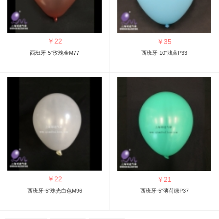
￥
22
￥
35
西班牙-5"玫瑰金M77
西班牙-10"浅蓝P33
￥
22
￥
21
西班牙-5"珠光白色M96
西班牙-5"薄荷绿P37