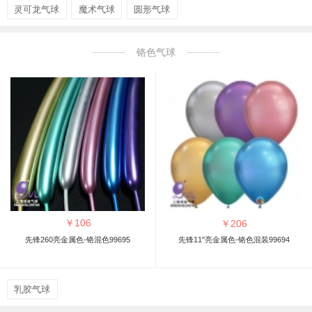
灵可龙气球
魔术气球
圆形气球
铬色气球
￥
106
￥
206
先锋260亮金属色-铬混色99695
先锋11"亮金属色-铬色混装99694
乳胶气球