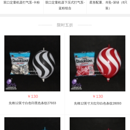
双口定量机器打气泵-卡粉
双口定量机器下压式打气泵-
星形配重、吊坠-深绿（8只
蓝粉组合
装）
限时五折
￥
130
￥
130
先锋12英寸白色印黑色条纹27933
先锋12英寸大红印白色条纹28093