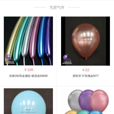
乳胶气球
￥
106
￥
22
先锋260亮金属色-铬混色99695
西班牙-5"玫瑰金M77