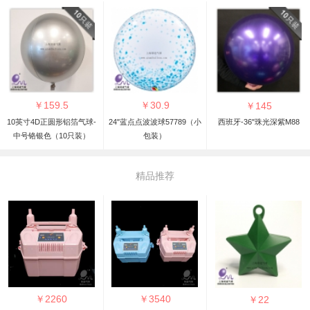
￥
159.5
￥
30.9
￥
145
10英寸4D正圆形铝箔气球-
24"蓝点点波波球57789（小
西班牙-36"珠光深紫M88
中号铬银色（10只装）
包装）
精品推荐
￥
2260
￥
3540
￥
22