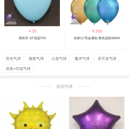
￥
35
￥
206
西班牙-10"浅蓝P33
先锋11"亮金属色-铬色混装99694
荧光气球
圆形气球
心形气球
魔术气球
灵可龙气球
异形+印花气球
铝箔气球