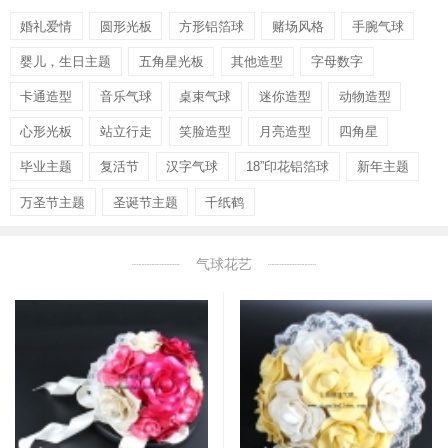
婚礼爱情
圆形光板
方形铝箔球
赌场风格
手腕气球
婴儿，生日主题
五角星光板
其他造型
字母数字
卡通造型
音乐气球
桌束气球
迷你造型
动物造型
心形光板
站立行走
笑脸造型
月亮造型
四角星
毕业主题
复活节
汉字气球
18”印花铝箔球
新年主题
万圣节主题
圣诞节主题
千纸鹤
气球花艺