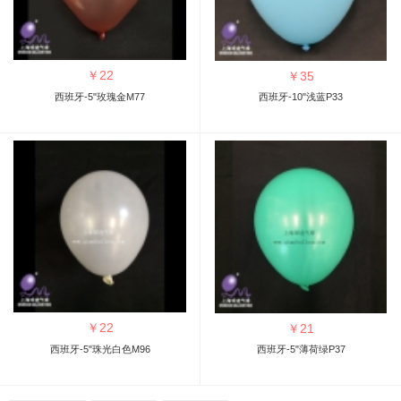
￥
22
￥
35
西班牙-5"玫瑰金M77
西班牙-10"浅蓝P33
￥
22
￥
21
西班牙-5"珠光白色M96
西班牙-5"薄荷绿P37