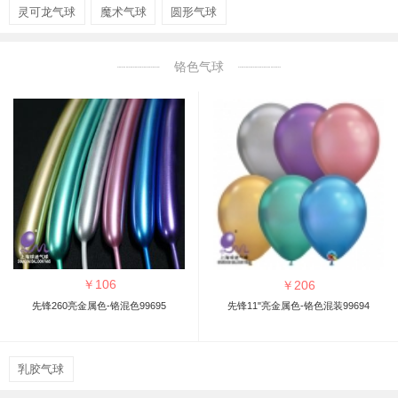
灵可龙气球
魔术气球
圆形气球
铬色气球
￥
106
￥
206
先锋260亮金属色-铬混色99695
先锋11"亮金属色-铬色混装99694
乳胶气球