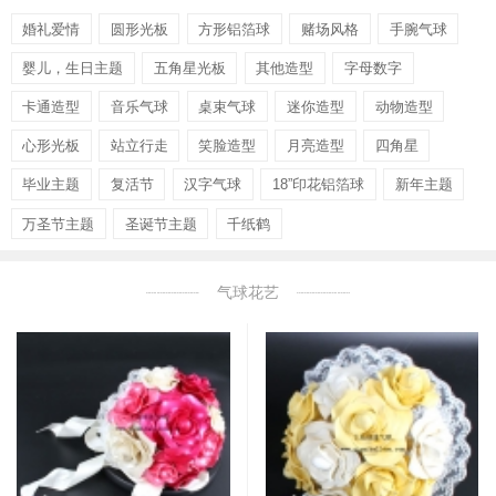
婚礼爱情
圆形光板
方形铝箔球
赌场风格
手腕气球
婴儿，生日主题
五角星光板
其他造型
字母数字
卡通造型
音乐气球
桌束气球
迷你造型
动物造型
心形光板
站立行走
笑脸造型
月亮造型
四角星
毕业主题
复活节
汉字气球
18”印花铝箔球
新年主题
万圣节主题
圣诞节主题
千纸鹤
气球花艺