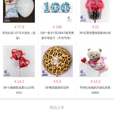
￥
77.8
￥
198
￥
21
哥伦比亚-12"马卡龙色（浅
100一套3个高1米KT板雪弗
35"红黑色爱情蛋糕40140
蓝）
板字母盒子（不含气球）
￥
14.2
￥
5.5
￥
14.2
36“小翅膀双连爱心LOVE
18“豹纹圆形铝箔球
手持红玫瑰的天使玩具熊
YOU
29852
新品上市