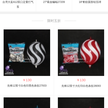
台湾大蓝A12双口定量打气
27”吸血蝙蝠27209
18“豹纹圆形铝箔球
泵
限时五折
￥
130
￥
130
先锋12英寸白色印黑色条纹27933
先锋12英寸大红印白色条纹28093