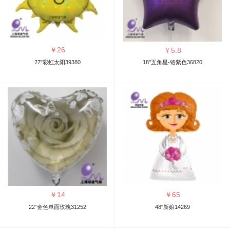
￥
26
￥
5.8
27"彩虹太阳39380
18"五角星-铬紫色36820
￥
14
￥
65
22”金色单面玫瑰31252
48"新娘14269