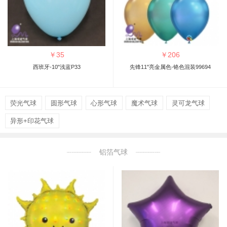
￥
35
￥
206
西班牙-10"浅蓝P33
先锋11"亮金属色-铬色混装99694
荧光气球
圆形气球
心形气球
魔术气球
灵可龙气球
异形+印花气球
铝箔气球