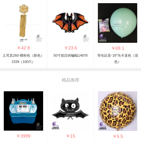
￥
42.8
￥
23.6
￥
69.1
土耳其260-裸粉色（肤色）
50寸炫目的蝙蝠14878
哥伦比亚-18"马卡龙色（混
2339（100只）
色）
精品推荐
￥
3999
￥
15
￥
5.5