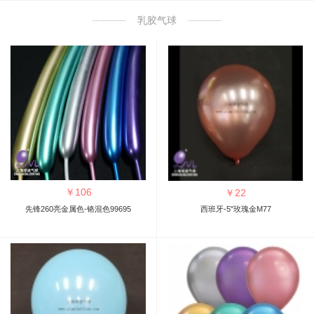
乳胶气球
￥
106
￥
22
先锋260亮金属色-铬混色99695
西班牙-5"玫瑰金M77