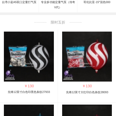
台湾小蓝A5双口定量打气泵
专业多功能定量气泵（传奇
哥伦比亚-15"混色000
V代）
限时五折
￥
130
￥
130
先锋12英寸白色印黑色条纹27933
先锋12英寸大红印白色条纹28093