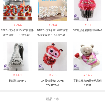
￥
264
￥
264
￥
21
2022一套4个高1米KT板雪弗
BABY一套4个高1米KT板雪
35"红黑色爱情蛋糕40140
板字母盒子（不含气球）
弗板字母盒子（不含气球）
￥
14.2
￥
7.8
￥
14.2
新郎新娘30840
27”爱情蜜蜂I LOVE
手持红玫瑰的天使玩具熊
YOU27640
29852
新品上市