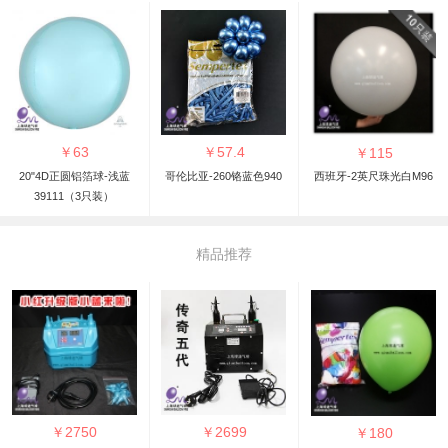
￥
63
￥
57.4
￥
115
20"4D正圆铝箔球-浅蓝
哥伦比亚-260铬蓝色940
西班牙-2英尺珠光白M96
39111（3只装）
精品推荐
￥
2750
￥
2699
￥
180