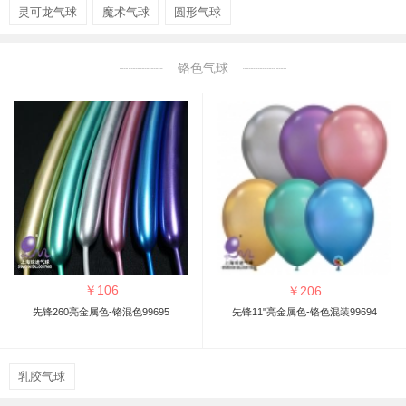
灵可龙气球
魔术气球
圆形气球
铬色气球
￥
106
￥
206
先锋260亮金属色-铬混色99695
先锋11"亮金属色-铬色混装99694
乳胶气球