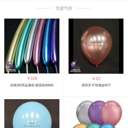
乳胶气球
￥
106
￥
22
先锋260亮金属色-铬混色99695
西班牙-5"玫瑰金M77