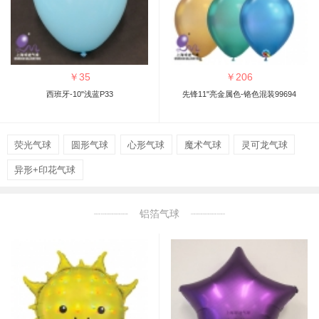
￥
35
￥
206
西班牙-10"浅蓝P33
先锋11"亮金属色-铬色混装99694
荧光气球
圆形气球
心形气球
魔术气球
灵可龙气球
异形+印花气球
铝箔气球