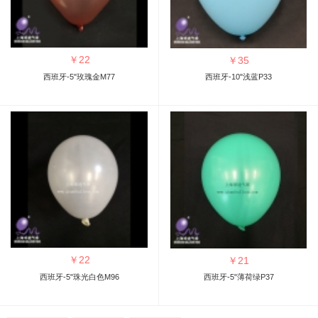
￥
22
￥
35
西班牙-5"玫瑰金M77
西班牙-10"浅蓝P33
￥
22
￥
21
西班牙-5"珠光白色M96
西班牙-5"薄荷绿P37