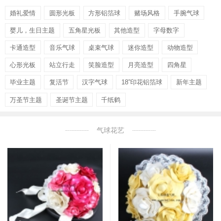
婚礼爱情
圆形光板
方形铝箔球
赌场风格
手腕气球
婴儿，生日主题
五角星光板
其他造型
字母数字
卡通造型
音乐气球
桌束气球
迷你造型
动物造型
心形光板
站立行走
笑脸造型
月亮造型
四角星
毕业主题
复活节
汉字气球
18”印花铝箔球
新年主题
万圣节主题
圣诞节主题
千纸鹤
气球花艺