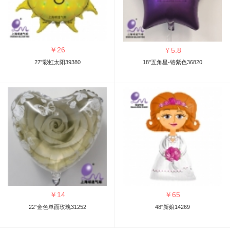
￥
26
￥
5.8
27"彩虹太阳39380
18"五角星-铬紫色36820
￥
14
￥
65
22”金色单面玫瑰31252
48"新娘14269