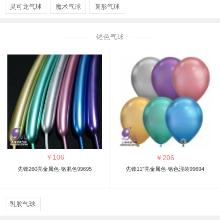
灵可龙气球
魔术气球
圆形气球
铬色气球
￥
106
￥
206
先锋260亮金属色-铬混色99695
先锋11"亮金属色-铬色混装99694
乳胶气球