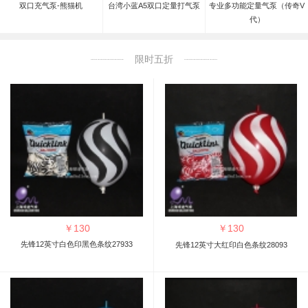
双口充气泵-熊猫机
台湾小蓝A5双口定量打气泵
专业多功能定量气泵（传奇V
代）
限时五折
￥
130
￥
130
先锋12英寸白色印黑色条纹27933
先锋12英寸大红印白色条纹28093