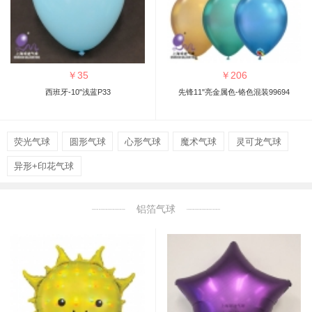
￥
35
￥
206
西班牙-10"浅蓝P33
先锋11"亮金属色-铬色混装99694
荧光气球
圆形气球
心形气球
魔术气球
灵可龙气球
异形+印花气球
铝箔气球