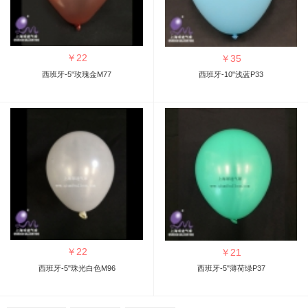
￥
22
￥
35
西班牙-5"玫瑰金M77
西班牙-10"浅蓝P33
￥
22
￥
21
西班牙-5"珠光白色M96
西班牙-5"薄荷绿P37