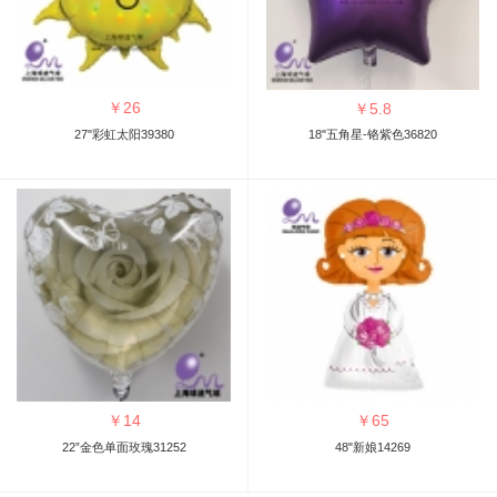
￥
26
￥
5.8
27"彩虹太阳39380
18"五角星-铬紫色36820
￥
14
￥
65
22”金色单面玫瑰31252
48"新娘14269