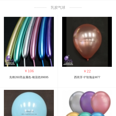
乳胶气球
￥
106
￥
22
先锋260亮金属色-铬混色99695
西班牙-5"玫瑰金M77