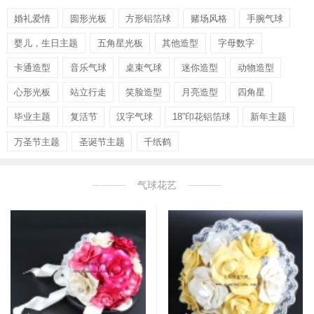
婚礼爱情
圆形光板
方形铝箔球
赌场风格
手腕气球
婴儿，生日主题
五角星光板
其他造型
字母数字
卡通造型
音乐气球
桌束气球
迷你造型
动物造型
心形光板
站立行走
笑脸造型
月亮造型
四角星
毕业主题
复活节
汉字气球
18”印花铝箔球
新年主题
万圣节主题
圣诞节主题
千纸鹤
气球花艺