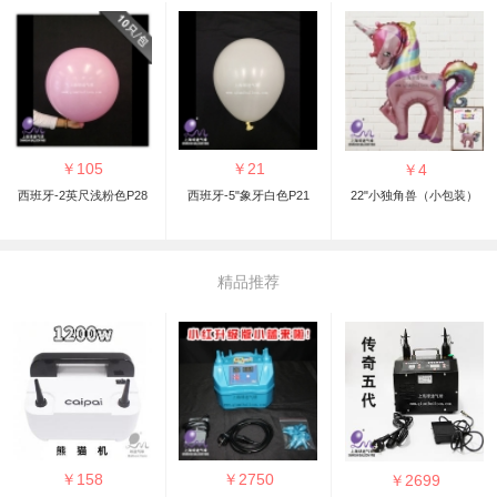
￥
105
￥
21
￥
4
西班牙-2英尺浅粉色P28
西班牙-5"象牙白色P21
22"小独角兽（小包装）
精品推荐
￥
158
￥
2750
￥
2699