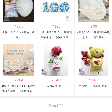
￥
77.8
￥
198
￥
99
哥伦比亚-12"马卡龙色（浅
100一套3个高1米KT板雪弗
天鹅高1.5米KT板雪弗板字母
蓝）
板字母盒子（不含气球）
盒子（不含气球）
￥
264
￥
14.2
￥
14.2
BABY一套4个高1米KT板雪
玫瑰花瓶29848
手持爱心的玩具熊29853
弗板字母盒子（不含气球）
新品上市