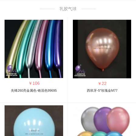
乳胶气球
￥
106
￥
22
先锋260亮金属色-铬混色99695
西班牙-5"玫瑰金M77