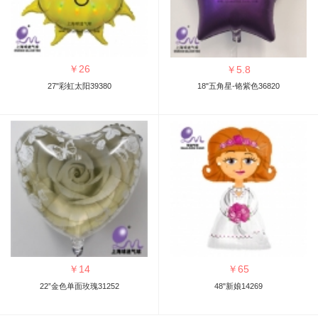
￥
26
￥
5.8
27"彩虹太阳39380
18"五角星-铬紫色36820
￥
14
￥
65
22”金色单面玫瑰31252
48"新娘14269