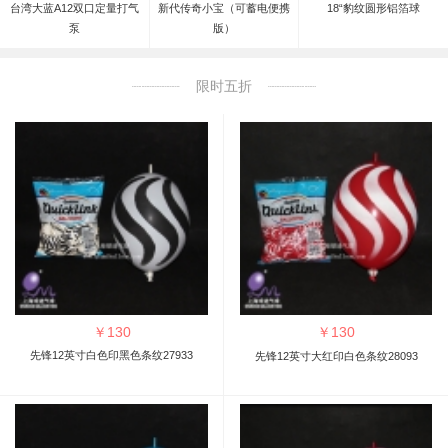
台湾大蓝A12双口定量打气
新代传奇小宝（可蓄电便携
18“豹纹圆形铝箔球
泵
版）
限时五折
￥
130
￥
130
先锋12英寸白色印黑色条纹27933
先锋12英寸大红印白色条纹28093