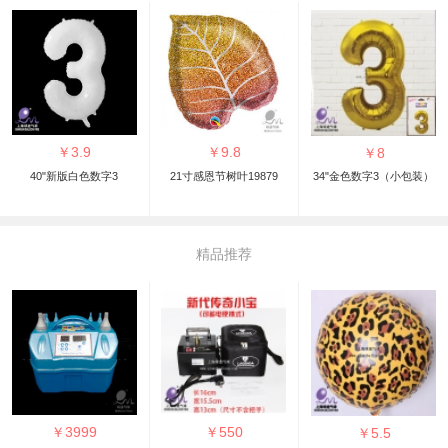
￥
3.9
￥
9.8
￥
8
40"新版白色数字3
21寸感恩节树叶19879
34"金色数字3（小包装）
精品推荐
￥
3999
￥
550
￥
5.5