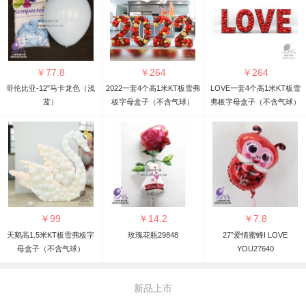
￥
77.8
￥
264
￥
264
哥伦比亚-12"马卡龙色（浅
2022一套4个高1米KT板雪弗
LOVE一套4个高1米KT板雪
蓝）
板字母盒子（不含气球）
弗板字母盒子（不含气球）
￥
99
￥
14.2
￥
7.8
天鹅高1.5米KT板雪弗板字
玫瑰花瓶29848
27”爱情蜜蜂I LOVE
母盒子（不含气球）
YOU27640
新品上市