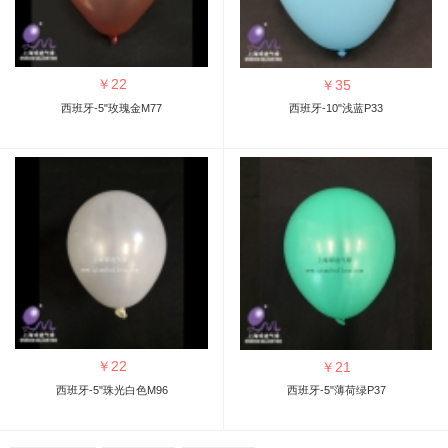
￥
22
￥
35
西班牙-5"玫瑰金M77
西班牙-10"浅蓝P33
￥
22
￥
21
西班牙-5"珠光白色M96
西班牙-5"薄荷绿P37