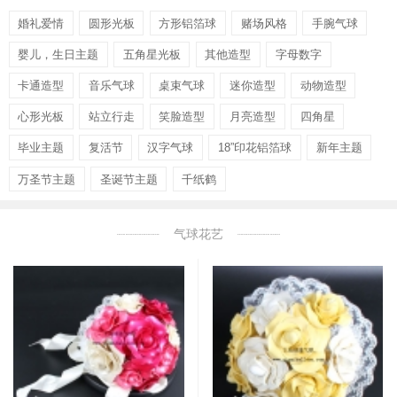
婚礼爱情
圆形光板
方形铝箔球
赌场风格
手腕气球
婴儿，生日主题
五角星光板
其他造型
字母数字
卡通造型
音乐气球
桌束气球
迷你造型
动物造型
心形光板
站立行走
笑脸造型
月亮造型
四角星
毕业主题
复活节
汉字气球
18”印花铝箔球
新年主题
万圣节主题
圣诞节主题
千纸鹤
气球花艺