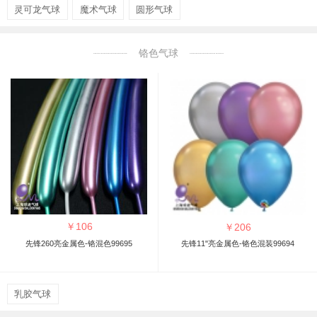
灵可龙气球
魔术气球
圆形气球
铬色气球
￥
106
￥
206
先锋260亮金属色-铬混色99695
先锋11"亮金属色-铬色混装99694
乳胶气球