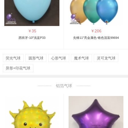
￥
35
￥
206
西班牙-10"浅蓝P33
先锋11"亮金属色-铬色混装99694
荧光气球
圆形气球
心形气球
魔术气球
灵可龙气球
异形+印花气球
铝箔气球