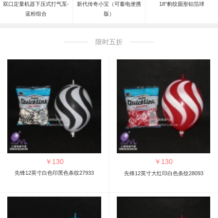
双口定量机器下压式打气泵-
新代传奇小宝（可蓄电便携
18“豹纹圆形铝箔球
蓝粉组合
版）
限时五折
￥
130
￥
130
先锋12英寸白色印黑色条纹27933
先锋12英寸大红印白色条纹28093