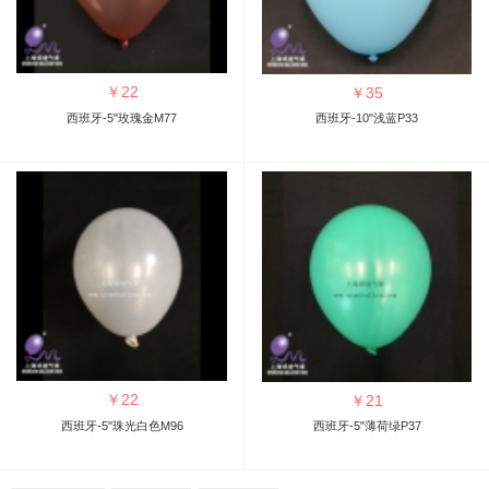
￥
22
￥
35
西班牙-5"玫瑰金M77
西班牙-10"浅蓝P33
￥
22
￥
21
西班牙-5"珠光白色M96
西班牙-5"薄荷绿P37