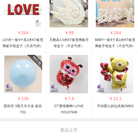
￥
264
￥
99
￥
264
LOVE一套4个高1米KT板雪
天鹅高1.5米KT板雪弗板字
BABY一套4个高1米KT板雪
弗板字母盒子（不含气球）
母盒子（不含气球）
弗板字母盒子（不含气球）
￥
130
￥
7.8
￥
14.2
西班牙-3英尺马卡龙-蓝色
27”爱情蜜蜂I LOVE
手持爱心的玩具熊29853
T01
YOU27640
新品上市