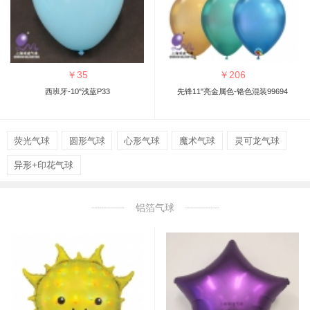
￥
35
￥
206
西班牙-10"浅蓝P33
先锋11"亮金属色-铬色混装99694
荧光气球
圆形气球
心形气球
魔术气球
灵可龙气球
异形+印花气球
铝箔气球