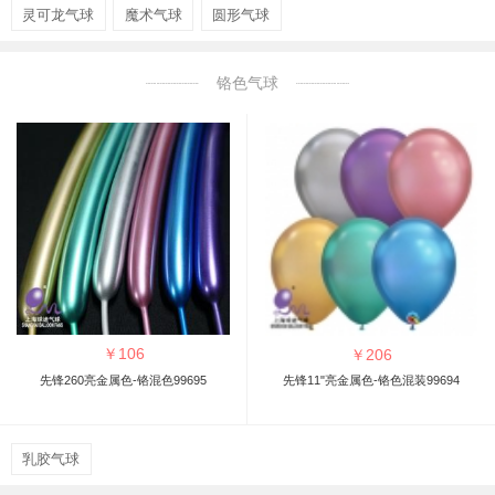
灵可龙气球
魔术气球
圆形气球
铬色气球
￥
106
￥
206
先锋260亮金属色-铬混色99695
先锋11"亮金属色-铬色混装99694
乳胶气球