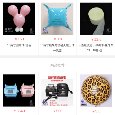
￥
159
￥
0.8
￥
12.8
15英寸圆耳球-粉色
10英寸糖果方形耐久尾巴球
大型纸流苏、纸绸带-象牙白
—浅蓝
03（10卷/包）
精品推荐
￥
3540
￥
550
￥
5.5