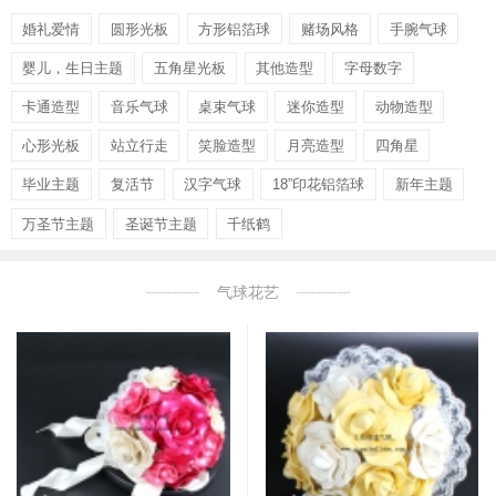
婚礼爱情
圆形光板
方形铝箔球
赌场风格
手腕气球
婴儿，生日主题
五角星光板
其他造型
字母数字
卡通造型
音乐气球
桌束气球
迷你造型
动物造型
心形光板
站立行走
笑脸造型
月亮造型
四角星
毕业主题
复活节
汉字气球
18”印花铝箔球
新年主题
万圣节主题
圣诞节主题
千纸鹤
气球花艺