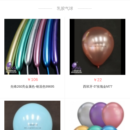
乳胶气球
￥
106
￥
22
先锋260亮金属色-铬混色99695
西班牙-5"玫瑰金M77