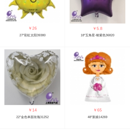
￥
26
￥
5.8
27"彩虹太阳39380
18"五角星-铬紫色36820
￥
14
￥
65
22”金色单面玫瑰31252
48"新娘14269