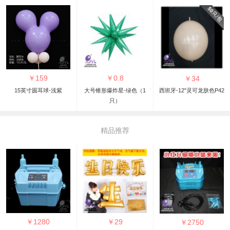
￥
159
￥
0.8
￥
34
15英寸圆耳球-浅紫
大号锥形爆炸星-绿色（1
西班牙-12"灵可龙肤色P42
只）
精品推荐
￥
1280
￥
29
￥
2750