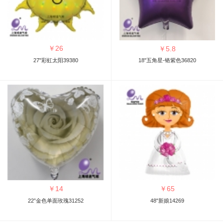
￥
26
￥
5.8
27"彩虹太阳39380
18"五角星-铬紫色36820
￥
14
￥
65
22”金色单面玫瑰31252
48"新娘14269