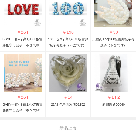
￥
264
￥
198
￥
99
LOVE一套4个高1米KT板雪
100一套3个高1米KT板雪弗
天鹅高1.5米KT板雪弗板字母
弗板字母盒子（不含气球）
板字母盒子（不含气球）
盒子（不含气球）
￥
264
￥
14
￥
14.2
BABY一套4个高1米KT板雪
22”金色单面玫瑰31252
新郎新娘30840
弗板字母盒子（不含气球）
新品上市