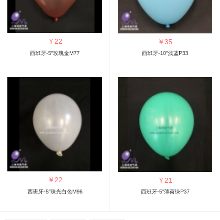
￥
22
￥
35
西班牙-5"玫瑰金M77
西班牙-10"浅蓝P33
￥
22
￥
21
西班牙-5"珠光白色M96
西班牙-5"薄荷绿P37