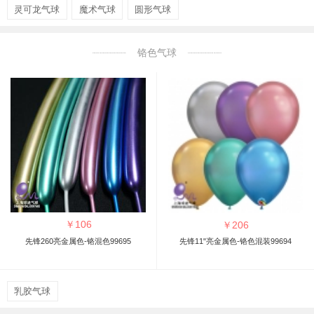
灵可龙气球
魔术气球
圆形气球
铬色气球
￥
106
￥
206
先锋260亮金属色-铬混色99695
先锋11"亮金属色-铬色混装99694
乳胶气球