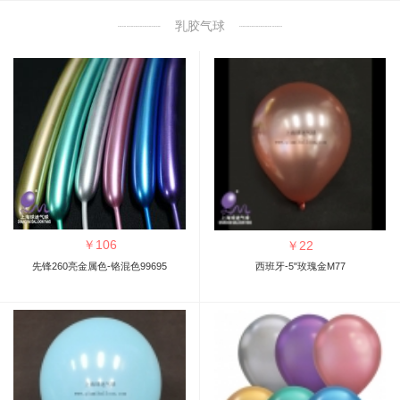
乳胶气球
￥
106
￥
22
先锋260亮金属色-铬混色99695
西班牙-5"玫瑰金M77