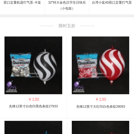
双口定量机器打气泵-卡蓝
32"特大金色汉字生日快乐
台湾小蓝A5双口定量打气泵
（小包装）
限时五折
￥
130
￥
130
先锋12英寸白色印黑色条纹27933
先锋12英寸大红印白色条纹28093