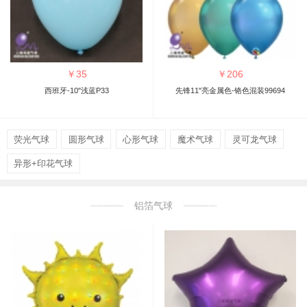
￥
35
￥
206
西班牙-10"浅蓝P33
先锋11"亮金属色-铬色混装99694
荧光气球
圆形气球
心形气球
魔术气球
灵可龙气球
异形+印花气球
铝箔气球