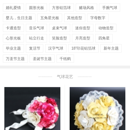
婚礼爱情
圆形光板
方形铝箔球
赌场风格
手腕气球
婴儿，生日主题
五角星光板
其他造型
字母数字
卡通造型
音乐气球
桌束气球
迷你造型
动物造型
心形光板
站立行走
笑脸造型
月亮造型
四角星
毕业主题
复活节
汉字气球
18”印花铝箔球
新年主题
万圣节主题
圣诞节主题
千纸鹤
气球花艺