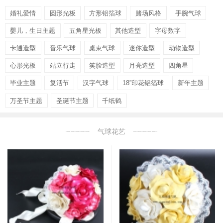
婚礼爱情
圆形光板
方形铝箔球
赌场风格
手腕气球
婴儿，生日主题
五角星光板
其他造型
字母数字
卡通造型
音乐气球
桌束气球
迷你造型
动物造型
心形光板
站立行走
笑脸造型
月亮造型
四角星
毕业主题
复活节
汉字气球
18”印花铝箔球
新年主题
万圣节主题
圣诞节主题
千纸鹤
气球花艺