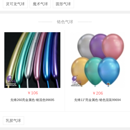
灵可龙气球
魔术气球
圆形气球
铬色气球
￥
106
￥
206
先锋260亮金属色-铬混色99695
先锋11"亮金属色-铬色混装99694
乳胶气球