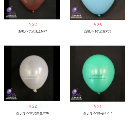
￥
22
￥
35
西班牙-5"玫瑰金M77
西班牙-10"浅蓝P33
￥
22
￥
21
西班牙-5"珠光白色M96
西班牙-5"薄荷绿P37