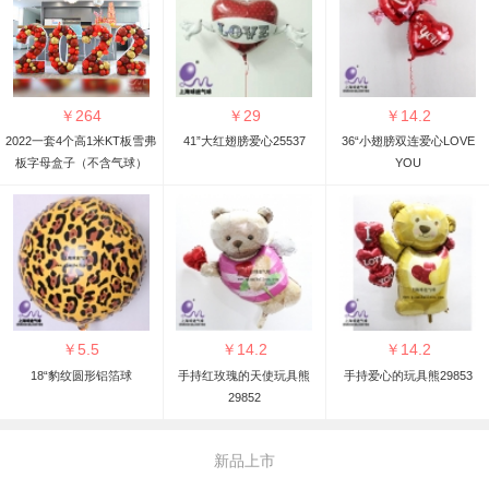
￥
264
￥
29
￥
14.2
2022一套4个高1米KT板雪弗
41”大红翅膀爱心25537
36“小翅膀双连爱心LOVE
板字母盒子（不含气球）
YOU
￥
5.5
￥
14.2
￥
14.2
18“豹纹圆形铝箔球
手持红玫瑰的天使玩具熊
手持爱心的玩具熊29853
29852
新品上市