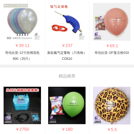
￥
39.11
￥
237
￥
69.1
哥伦比亚-12寸丝绸混色
新款氦气定量枪（只有枪）
哥伦比亚-18"复古粉010
800（25只）
CD610
精品推荐
￥
2750
￥
180
￥
5.5