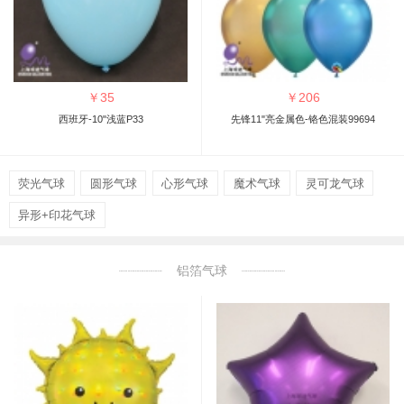
￥
35
￥
206
西班牙-10"浅蓝P33
先锋11"亮金属色-铬色混装99694
荧光气球
圆形气球
心形气球
魔术气球
灵可龙气球
异形+印花气球
铝箔气球