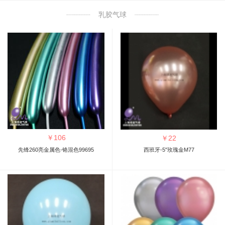
乳胶气球
￥
106
￥
22
先锋260亮金属色-铬混色99695
西班牙-5"玫瑰金M77