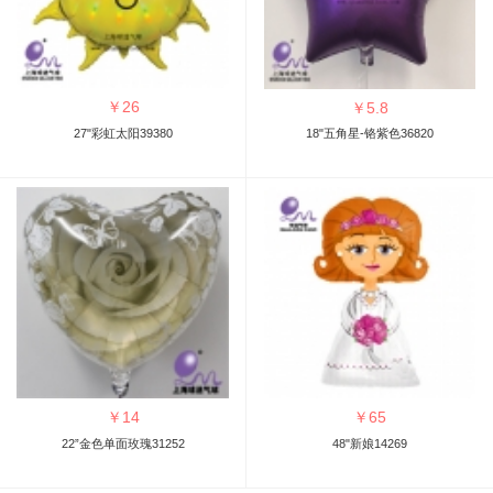
￥
26
￥
5.8
27"彩虹太阳39380
18"五角星-铬紫色36820
￥
14
￥
65
22”金色单面玫瑰31252
48"新娘14269