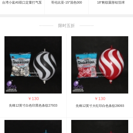
台湾小蓝A5双口定量打气泵
哥伦比亚-15"混色000
18“豹纹圆形铝箔球
限时五折
￥
130
￥
130
先锋12英寸白色印黑色条纹27933
先锋12英寸大红印白色条纹28093