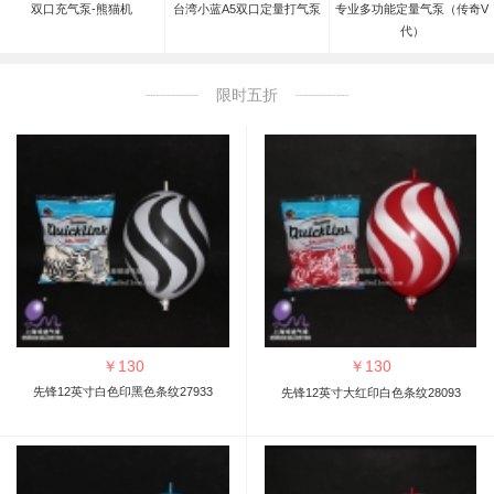
双口充气泵-熊猫机
台湾小蓝A5双口定量打气泵
专业多功能定量气泵（传奇V
代）
限时五折
￥
130
￥
130
先锋12英寸白色印黑色条纹27933
先锋12英寸大红印白色条纹28093