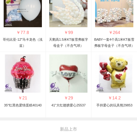
￥
77.8
￥
99
￥
264
哥伦比亚-12"马卡龙色（浅
天鹅高1.5米KT板雪弗板字
BABY一套4个高1米KT板雪
蓝）
母盒子（不含气球）
弗板字母盒子（不含气球）
￥
21
￥
29
￥
14.2
35"红黑色爱情蛋糕40140
41”大红翅膀爱心25537
手持爱心的玩具熊29853
新品上市