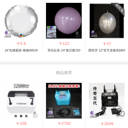
￥
5.6
￥
122
￥
37
18"先锋圆形-铬银89529
哥伦比亚-24“落日紫150
西班牙-12"灵可龙银色M93
精品推荐
￥
158
￥
2750
￥
2699