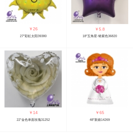
￥
26
￥
5.8
27"彩虹太阳39380
18"五角星-铬紫色36820
￥
14
￥
65
22”金色单面玫瑰31252
48"新娘14269