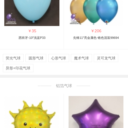
￥
35
￥
206
西班牙-10"浅蓝P33
先锋11"亮金属色-铬色混装99694
荧光气球
圆形气球
心形气球
魔术气球
灵可龙气球
异形+印花气球
铝箔气球