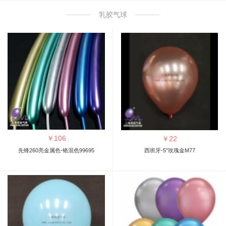
乳胶气球
￥
106
￥
22
先锋260亮金属色-铬混色99695
西班牙-5"玫瑰金M77