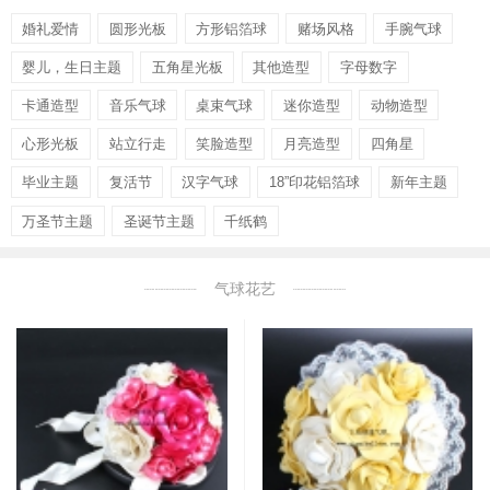
婚礼爱情
圆形光板
方形铝箔球
赌场风格
手腕气球
婴儿，生日主题
五角星光板
其他造型
字母数字
卡通造型
音乐气球
桌束气球
迷你造型
动物造型
心形光板
站立行走
笑脸造型
月亮造型
四角星
毕业主题
复活节
汉字气球
18”印花铝箔球
新年主题
万圣节主题
圣诞节主题
千纸鹤
气球花艺