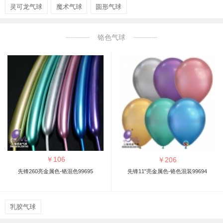
灵可龙气球
魔术气球
圆形气球
铬色气球
￥
106
￥
206
先锋260亮金属色-铬混色99695
先锋11"亮金属色-铬色混装99694
乳胶气球