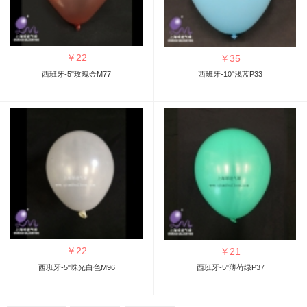
￥
22
￥
35
西班牙-5"玫瑰金M77
西班牙-10"浅蓝P33
￥
22
￥
21
西班牙-5"珠光白色M96
西班牙-5"薄荷绿P37