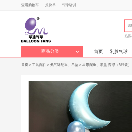
查看购物车
报价单
气球培训
热搜
商品分类
首页
乳胶气球
首页
>
工具配件
>
氦气球配重、吊坠
>
星形配重、吊坠-深绿（8只装）