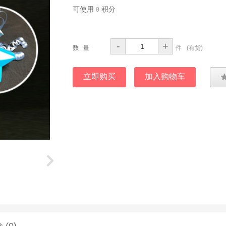
可使用
积分
0
-
+
数 量
件
(
有货
)
立即购买
加入购物车