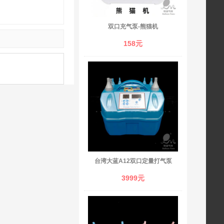
双口充气泵-熊猫机
158元
台湾大蓝A12双口定量打气泵
3999元