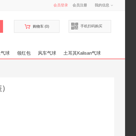
会员登录
会员注册
我的信息

手机扫码购买
购物车
(0)
亚气球
领红包
风车气球
土耳其Kalisan气球
装）