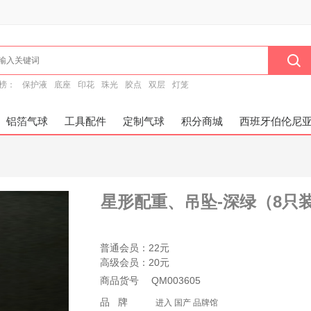
榜：
保护液
底座
印花
珠光
胶点
双层
灯笼
铝箔气球
工具配件
定制气球
积分商城
西班牙伯伦尼
星形配重、吊坠-深绿（8只
普通会员：
22元
高级会员：
20元
商品货号
QM003605
品 牌
进入 国产 品牌馆