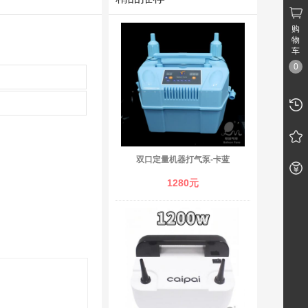
购
物
车
0
双口定量机器打气泵-卡蓝
1280元