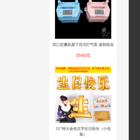
双口定量机器下压式打气泵-蓝粉组合
3540元
32"特大金色汉字生日快乐（小包
装）