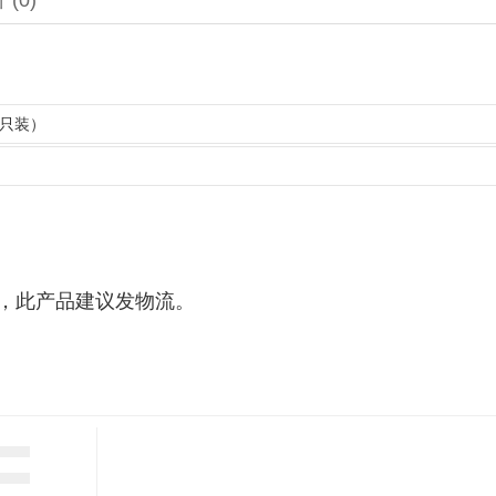
价
(0)
8只装）
/盒，此产品建议发物流。