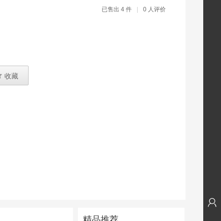
已售出 4 件
|
0 人评价

收藏
精品推荐