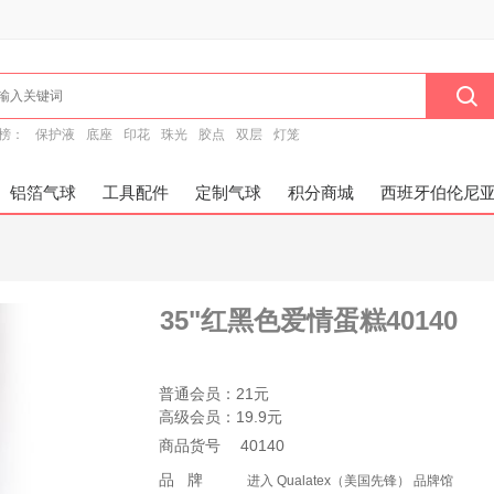
榜：
保护液
底座
印花
珠光
胶点
双层
灯笼
铝箔气球
工具配件
定制气球
积分商城
西班牙伯伦尼
35"红黑色爱情蛋糕40140
普通会员：
21元
高级会员：
19.9元
商品货号
40140
品 牌
进入 Qualatex（美国先锋） 品牌馆