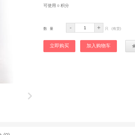
可使用
积分
0
-
+
数 量
只
(
有货
)
立即购买
加入购物车