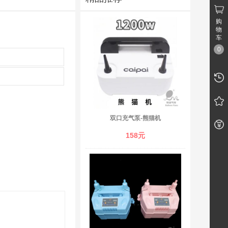
购
物
车
0
双口充气泵-熊猫机
158元