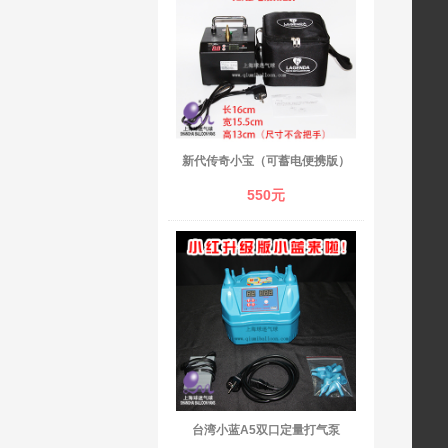
新代传奇小宝（可蓄电便携版）
550元
台湾小蓝A5双口定量打气泵